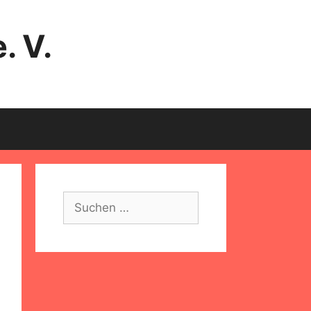
. V.
Suche
nach: